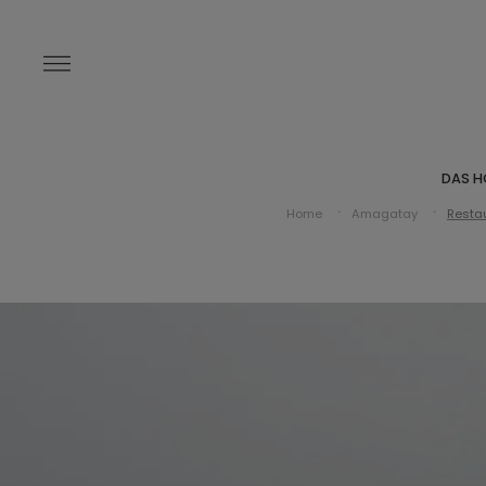
DAS H
Home
Amagatay
Resta