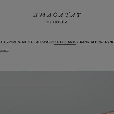
OTEL
ZIMMER
GALERIE
ERFAHRUNGEN
RESTAURANTS
VERANSTALTUNGEN
ANG
urants