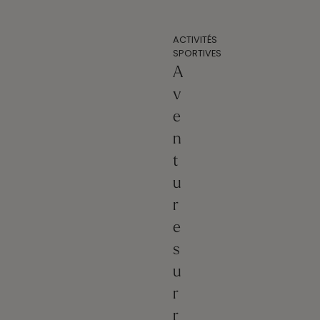
ACTIVITÉS
SPORTIVES
A
v
e
n
t
u
r
e
s
u
r
r