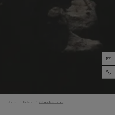
Home
Hotels
César Lanzarote