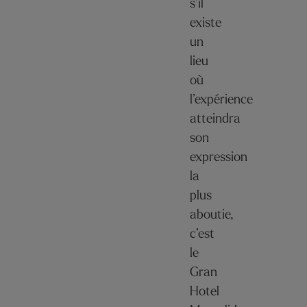
s’il
existe
un
lieu
où
l’expérience
atteindra
son
expression
la
plus
aboutie,
c’est
le
Gran
Hotel