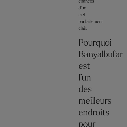
chances
d’un
ciel
parfaitement
clair.
Pourquoi
Banyalbufar
est
l’un
des
meilleurs
endroits
pour