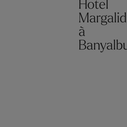
Hotel
Margali
à
Banyalb