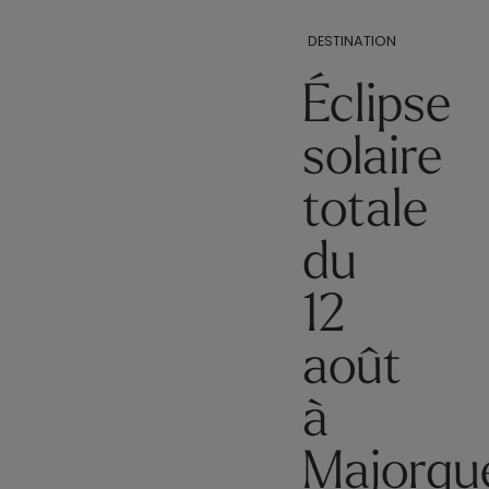
DESTINATION
Éclipse
solaire
totale
du
12
août
à
Majorqu