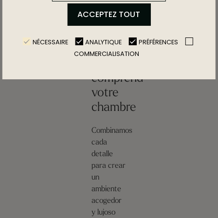
ACCEPTEZ TOUT
NÉCESSAIRE
ANALYTIQUE
PRÉFÉRENCES
Découvrez
COMMERCIALISATION
ce que
comprend
votre
chambre
Combinamos
cada
detalle
para crear
un
ambiente
acogedor
y lujoso