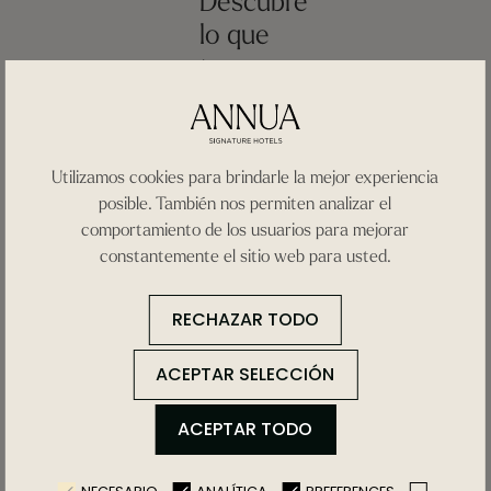
Descubre
lo que
tu
habitación
incluye
Utilizamos cookies para brindarle la mejor experiencia
Combinamos
posible. También nos permiten analizar el
cada detalle
comportamiento de los usuarios para mejorar
para crear
constantemente el sitio web para usted.
un ambiente
acogedor y
RECHAZAR TODO
lujoso
ACEPTAR SELECCIÓN
Aire
ACEPTAR TODO
acondicionado
Secador