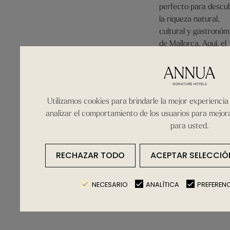
perfecto para descub
la riqueza natural,
cultural y gastronóm
de Mallorca. Aquí, el
descanso y la inspira
conviven, abriendo la
puerta a experiencia
auténticas que solo 
Utilizamos cookies para brindarle la mejor experienci
isla con infinitas
analizar el comportamiento de los usuarios para mejor
posibilidades puede
para usted.
ofrecer.
RECHAZAR TODO
ACEPTAR SELECCIÓ
CONTACTO
NECESARIO
ANALÍTICA
PREFEREN