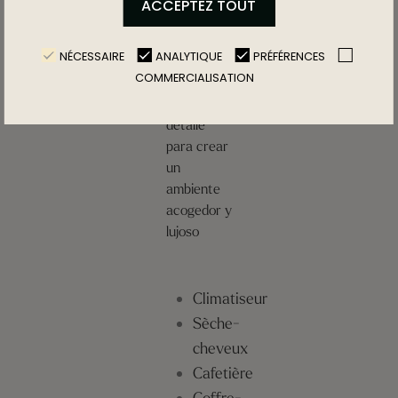
ACCEPTEZ TOUT
votre
chambre
NÉCESSAIRE
ANALYTIQUE
PRÉFÉRENCES
COMMERCIALISATION
Combinamos
cada
detalle
para crear
un
ambiente
acogedor y
lujoso
Climatiseur
Sèche-
cheveux
Cafetière