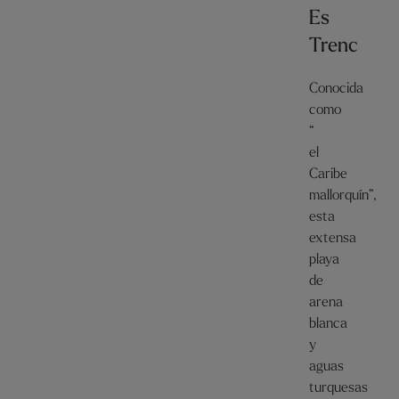
Es
Trenc
Conocida
como
“
el
Caribe
mallorquín”,
esta
extensa
playa
de
arena
blanca
y
aguas
turquesas