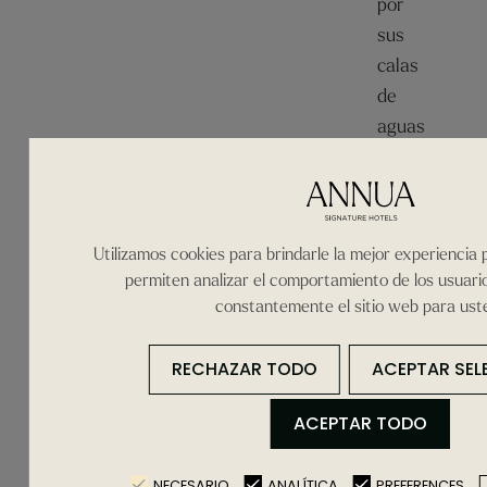
por
sus
calas
de
aguas
turquesa
y
arena
blanca
Utilizamos cookies para brindarle la mejor experiencia 
es
permiten analizar el comportamiento de los usuari
constantemente el sitio web para ust
ideal
para
RECHAZAR TODO
ACEPTAR SEL
quienes
buscan
ACEPTAR TODO
escenarios
paradisíacos.
NECESARIO
ANALÍTICA
PREFERENCES