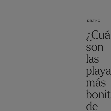
DESTINO
¿Cuá
son
las
play
más
boni
de