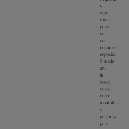
y
con
rocas,
pero
de
un
encanto
especial.
Situada
en
la
costa
oeste,
entre
montañas,
y
perfecta
para