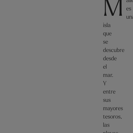
M
all
es
un
isla
que
se
descubre
desde
el
mar.
Y
entre
sus
mayores
tesoros,
las