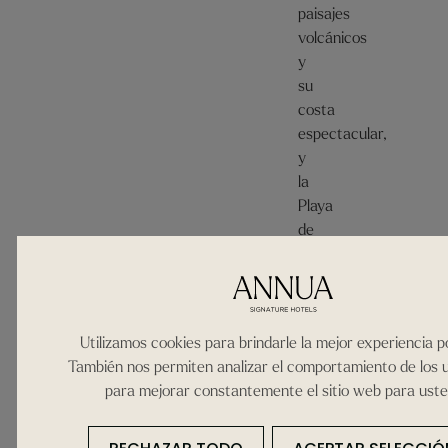
paisajes
volcánicos
y
su
costa
espectacular,
y
la
Playa
de
Las
Cucharas
es
un
Utilizamos cookies para brindarle la mejor experiencia po
claro
También nos permiten analizar el comportamiento de los 
ejemplo
para mejorar constantemente el sitio web para uste
de
ello.
Con