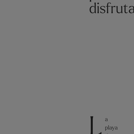
disfruta
L
a
playa