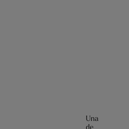
Una
de