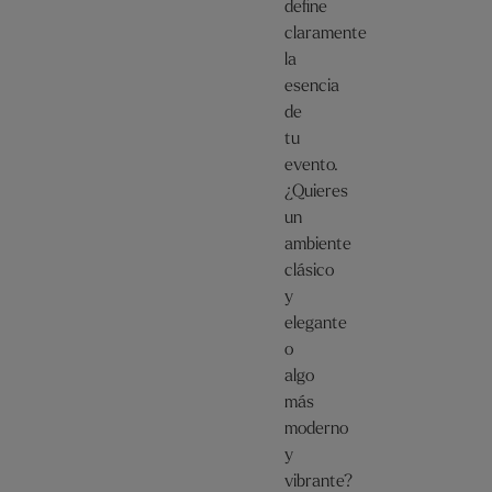
define
claramente
la
esencia
de
tu
evento.
¿Quieres
un
ambiente
clásico
y
elegante
o
algo
más
moderno
y
vibrante?