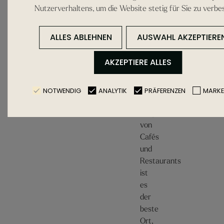
Pollensa
Nutzerverhaltens, um die Website stetig für Sie zu verbe
Plaza
ALLES ABLEHNEN
AUSWAHL AKZEPTIERE
Mayor
AKZEPTIERE ALLES
Das
Herz
des
NOTWENDIG
ANALYTIK
PRÄFERENZEN
MARKE
Dorfes.
Umgeben
von
Cafés
und
Restaurants
ist
es
der
beste
Ort,