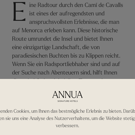
E
ine Radtour durch den Camí de Cavalls
ist eines der aufregendsten und
anspruchsvollsten Erlebnisse, die man
auf Menorca erleben kann. Diese historische
Route umrundet die Insel und bietet Ihnen
eine einzigartige Landschaft, die von
paradiesischen Buchten bis zu Klippen reicht.
Wenn Sie ein Radsportliebhaber sind und auf
der Suche nach Abenteuern sind, hilft Ihnen
dieser Leitfaden dabei, Ihre Tour zu planen
und das Erlebnis in vollen Zügen zu genießen.
enden Cookies, um Ihnen das bestmögliche Erlebnis zu bieten. Darüb
en sie uns eine Analyse des Nutzerverhaltens, um die Website stetig 
verbessern.