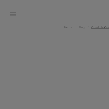
Home
Blog
Camí de Cava